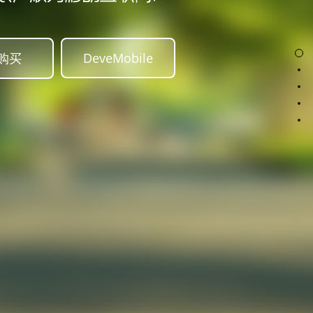
购买
DeveMobile