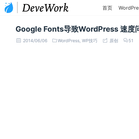
首页
WordPre
Google Fonts导致WordPress
2014/06/06
WordPress
,
WP技巧
原创
51