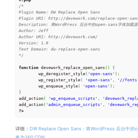
/*

Plugin Name: DW Replace Open Sans

Plugin URI: http://devework.com/replace-open-sans
Description: 将WordPress 后台中的open-sans字体加载
Author: Jeff

Author URI: http://devework.com/

Version: 1.0

Text Domain: dw-replace-open-sans

*/
function
 devework_replace_open_sans
(
)
{
	wp_deregister_style
(
'open-sans'
)
;
	wp_register_style
(
'open-sans'
,
'//fonts
	wp_enqueue_style
(
'open-sans'
)
;
}
add_action
(
'wp_enqueue_scripts'
,
'devework_repl
add_action
(
'admin_enqueue_scripts'
,
'devework_re
?>
详细：
DW Replace Open Sans：将WordPress 后台中的
换为360 CDN