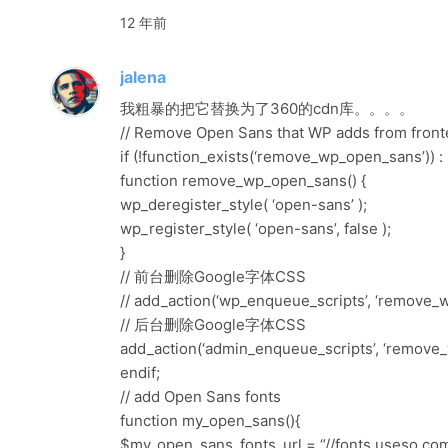
12 年前
jalena
我粗暴的把它替换为了360的cdn库。。。。
// Remove Open Sans that WP adds from fron
if (!function_exists(‘remove_wp_open_sans’)) :
function remove_wp_open_sans() {
wp_deregister_style( ‘open-sans’ );
wp_register_style( ‘open-sans’, false );
}
// 前台删除Google字体CSS
// add_action(‘wp_enqueue_scripts’, ‘remove_
// 后台删除Google字体CSS
add_action(‘admin_enqueue_scripts’, ‘remove
endif;
// add Open Sans fonts
function my_open_sans(){
$my_open_sans_fonts_url = “//fonts.useso.co