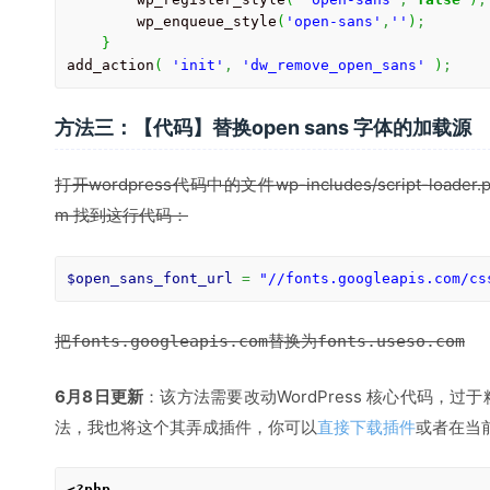
        wp_enqueue_style
(
'open-sans'
,
''
)
;
}
add_action
(
'init'
,
'dw_remove_open_sans'
)
;
方法三：【代码】替换open sans 字体的加载源
打开wordpress代码中的文件wp-includes/script-loader.
m 找到这行代码：
$open_sans_font_url
=
"//fonts.googleapis.com/cs
把
替换为
fonts.googleapis.com
fonts.useso.com
6月8日更新
：该方法需要改动WordPress 核心代码，
法，我也将这个其弄成插件，你可以
直接下载插件
或者在当
<?php