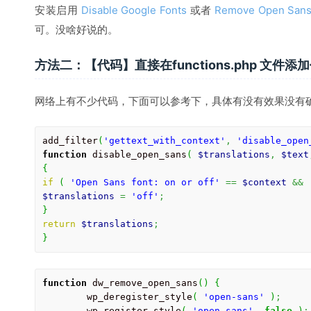
安装启用
Disable Google Fonts
或者
Remove Open Sans 
可。没啥好说的。
方法二：【代码】直接在functions.php 文件添
网络上有不少代码，下面可以参考下，具体有没有效果没有
add_filter
(
'gettext_with_context'
,
'disable_open
function
 disable_open_sans
(
$translations
,
$text
{
if
(
'Open Sans font: on or off'
==
$context
&&
$translations
=
'off'
;
}
return
$translations
;
}
function
 dw_remove_open_sans
(
)
{
        wp_deregister_style
(
'open-sans'
)
;
        wp_register_style
(
'open-sans'
,
false
)
;