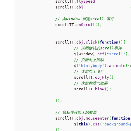
		scrollTT.
flySpeed
		scrollTT.
obj
// 向window 绑定scroll 事件
		scrollTT.
onScroll
(
)
;
		scrollTT.
obj
.
click
(
function
(
)
{
// 关闭默认的scroll事件
			$
(
window
)
.
off
(
"scroll"
)
;
// 页面向上滚动
			$
(
'html,body'
)
.
animate
(
{
// 火箭向上飞行
			scrollTT.
objFly
(
)
;
// 火箭的喷气效果
			scrollTT.
blow
(
)
;
}
)
;
// 鼠标在火箭上的效果
		scrollTT.
obj
.
mouseenter
(
function
			$
(
this
)
.
css
(
'background-
}
)
;