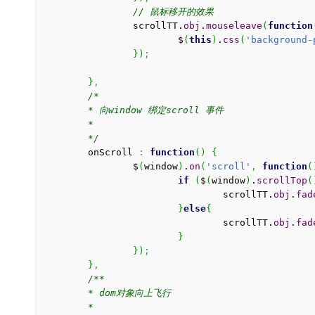
// 鼠标移开的效果
		scrollTT.
obj
.
mouseleave
(
function
			$
(
this
)
.
css
(
'background-
}
)
;
}
,
/*

	* 向window 绑定scroll 事件

	*

	*/
	onScroll 
:
function
(
)
{
		$
(
window
)
.
on
(
'scroll'
,
function
(
if
(
$
(
window
)
.
scrollTop
(
				scrollTT.
obj
.
fad
}
else
{
				scrollTT.
obj
.
fad
}
}
)
;
}
,
/**

	* dom对象向上飞行

	*
