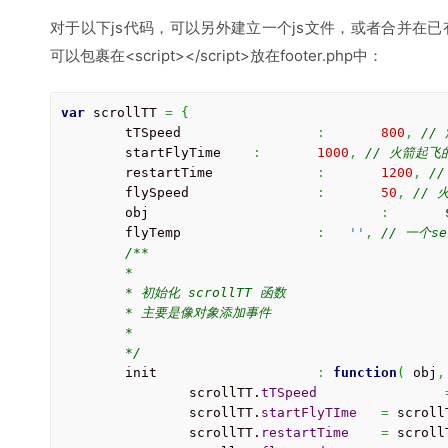
对于以下js代码，可以另外建立一个js文件，或者合并在已
可以包裹在<script></script>放在footer.php中：
var
 scrollTT 
=
{
	tTSpeed			
:
800
,
//
	startFlyTime	
:
1000
,
// 火箭起飞
	restartTime		
:
1200
,
/
	flySpeed		
:
50
,
//
	obj				
:
	flyTemp			
:
''
,
// 一个s
/**

	* 

	* 初始化 scrollTT 函数

	* 主要是像对象添加事件

	*

	*/
	init			
:
function
(
 obj
,
		scrollTT.
tTSpeed
		scrollTT.
startFlyTIme
=
 scroll
		scrollTT.
restartTime
=
 scroll