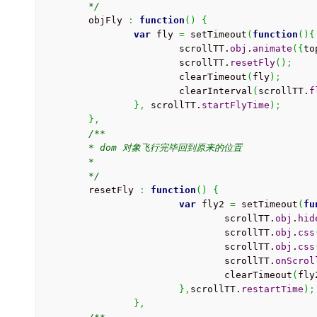
	*/
	objFly 
:
function
(
)
{
var
 fly 
=
 setTimeout
(
function
(
)
{
			scrollTT.
obj
.
animate
(
{
to
			scrollTT.
resetFly
(
)
;
			clearTimeout
(
fly
)
;
			clearInterval
(
scrollTT.
f
}
,
 scrollTT.
startFlyTime
)
;
}
,
/**

	* dom 对象飞行完毕回到原来的位置

	*

	*/
	resetFly 
:
function
(
)
{
var
 fly2 
=
 setTimeout
(
fu
				scrollTT.
obj
.
hid
				scrollTT.
obj
.
css
				scrollTT.
obj
.
css
				scrollTT.
onScrol
				clearTimeout
(
fly
}
,
scrollTT.
restartTime
)
;
}
,