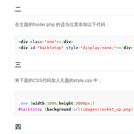
二
在主题的footer.php 的适当位置添加以下代码：
<
div
class
=
"one"
><
/
div
>
<
div
id
=
"backtotop"
style
=
"display:none;"
><
/
div
>
三
将下面的CSS代码加入主题的style.css 中：
.one
{
width
:
100%
;
height
:
3000px
;
}
#backtotop
{
background
:
url
(
images/rocket_up.png
)
四