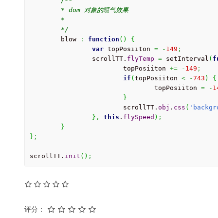
/**

	* dom 对象的喷气效果

	*

	*/
	blow 
:
function
(
)
{
var
 topPosiiton 
=
-
149
;
		scrollTT.
flyTemp
=
 setInterval
(
f
			topPosiiton 
+=
-
149
;
if
(
topPosiiton 
<
-
743
)
{
				topPosiiton 
=
-
1
}
			scrollTT.
obj
.
css
(
'backgr
}
,
this
.
flySpeed
)
;
}
}
;
scrollTT.
init
(
)
;
评分：