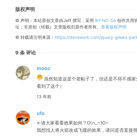
版权声明
© 声明：本站原创文章由
Jeff
撰写，采用
BY-NC-SA
创作共用
址；非原创（转载）文章版权归原作者所有。
查看版权声明
© 转载请注明来源：
https://devework.com/jquery-geeks-park
9
条 评论
mooc
虽然知道这是个老帖子了，但还是不得不感谢
看到了这个）
13 年前
ufo
←请大家看看效果如何？O(∩_∩)O~
我想找人将火箭改成飞碟的效果，请问是否直接