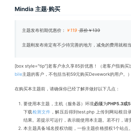
Mindia 主题·购买
主题发布初期优惠价：
￥119
原价￥139
主题刚发布肯定有不少待完善的地方，减免的费用就相
[box style="tip"]老客户永久享85折优惠！（老客户指购买
bile
主题的客户，不包括当初59元购买Devework的用户。）[/
在购买本主题前，请确保你已经了解并做好以下几点：
要使用本主题，主机（服务器）环境
必须
为
PHP5.3
下载
检测文件
，解压后得到test.php 上传到网站根目录，访
结果。若提示可运行，表示能使用本主题。若不行，请
本主题具备域名授权功能，一份主题价格授权1个站点