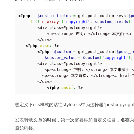
<?php
$custom_fields
=
 get_post_custom_keys
(
$p
if
(
!
in_array
(
'copyright'
,
$custom_fields
)
)
	<div class="postcopyright">

	    <p><strong> 声明: </strong> 本文由(<a 
	</div>

<?php
else
:
?>
<?php
$custom
=
 get_post_custom
(
$post_i
$custom_value
=
$custom
[
'copyright'
]
;
	<div class="postcopyright">

	   <p><strong> 声明: </strong> 本文来源于 <a
	  <p><strong> 本文链接: </strong><a href=
        </div>

<?php
endif
;
?>
想定义下css样式的话往style.css中为选择器“postcopyr
发表转载文章的时候，第一次需要添加自定义栏目，
名称
为
原始链接。