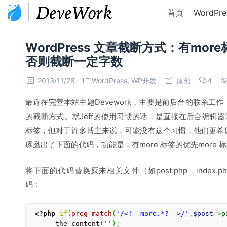
首页
WordPre
WordPress 文章截断方式：有mor
否则截断一定字数
2013/11/28
WordPress
,
WP开发
原创
4
最近在完善本站主题Devework，主要是前后台的联系工
的截断方式。就Jeff的使用习惯的话，是直接在后台编辑器
标签，但对于许多博主来说，可能没有这个习惯，他们更希望是
琢磨出了下面的代码，功能是：有more 标签的优先more
将下面的代码替换原来相关文件（如post.php，index.
码：
<?php
if
(
preg_match
(
'/<!--more.*?-->/'
,
$post
->
p
      the_content
(
''
)
;