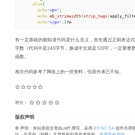
else
{
echo
'<p>'
;
echo
mb_strimwidth
(
strip_tags
(
apply_filt
echo
'</p>'
;
}
?>
有一定基础的都知道代码是什么含义，首先通过正则表达式
字数（代码中是240字节，换成中文就是120字，一定要整
函数。
相关代码参考了网络上的一些资料，但原作者已不知。
评分：
版权声明
© 声明：本站原创文章由
Jeff
撰写，采用
BY-NC-SA
创作共用
址；非原创（转载）文章版权归原作者所有。
查看版权声明