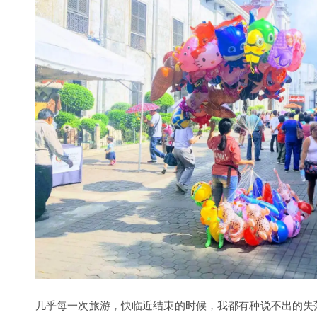
本文中图片文字均为原创，未经授权请勿盗用。
评分：
版权声明
© 声明：本站原创文章由
Jeff
撰写，采用
BY-NC-SA
创作共用
址；非原创（转载）文章版权归原作者所有。
查看版权声明
© 转载请注明来源：
https://devework.com/2018-philippines.
2
条 评论
Null
不赖不赖挺好玩非常不错
7 年前