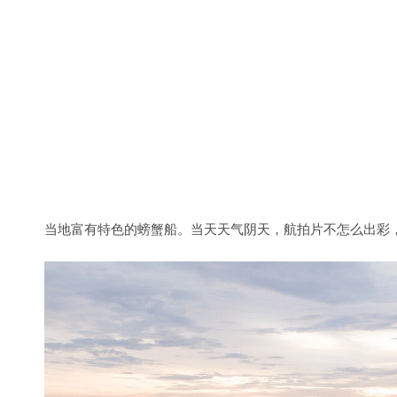
跳岛游
第二天报了个团去跳岛游。“跳岛”并不是某个岛屿的名称
种玩法。这边的跳岛线路是海豚湾-巴里卡萨-处女岛。这