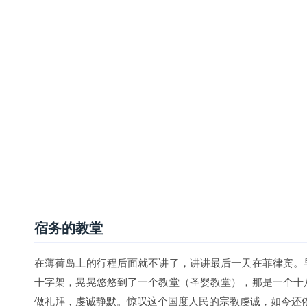
中午之后就是坐飞机回国了。结束这趟菲律宾宿务-薄荷岛