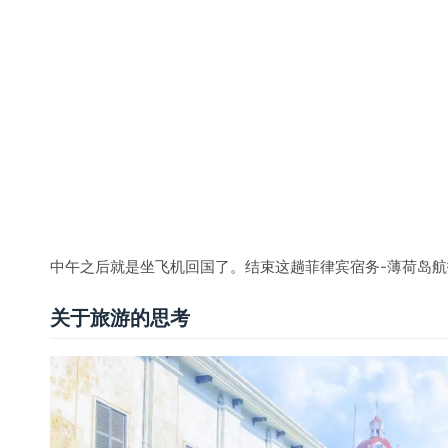
几乎每一次旅游，快临近结束的时候，我都有种说不出的失
我还没有自己的答案。而如同失落感一样，我突然意识到：
多么应接不暇的风景，总得回归审美疲劳般的生活。
如果一
变的生活的勇气，是否算得上是一次失败的旅游呢？
想到这里，我告诉自己：不要随便成为别人眼里那种“喜欢
麻痹。
（本文完）
=====