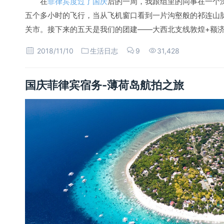
在
菲律宾度过了国庆
后的一周，我跟组里的同事在一个
五个多小时的飞行，当从飞机窗口看到一片沟壑般的祁连山
关市。接下来的五天是我们的团建——大西北支线敦煌+额
2018/11/10
生活日志
9
31,428
国庆菲律宾宿务-薄荷岛航拍之旅