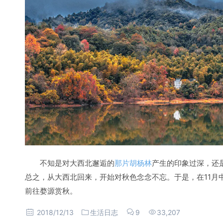
不知是对大西北邂逅的
那片胡杨林
产生的印象过深，还
总之，从大西北回来，开始对秋色念念不忘。于是，在11月
前往婺源赏秋。
2018/12/13
生活日志
9
33,207