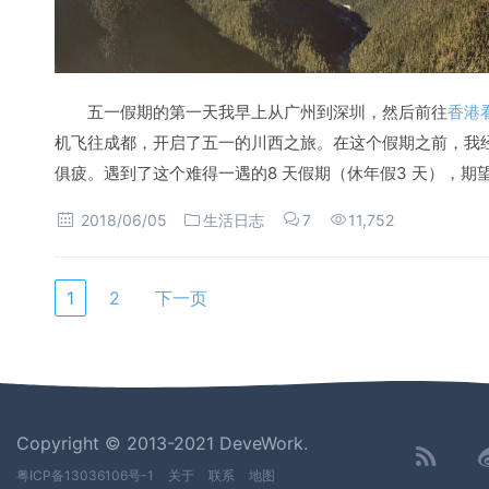
五一假期的第一天我早上从广州到深圳，然后前往
香港
机飞往成都，开启了五一的川西之旅。在这个假期之前，我
俱疲。遇到了这个难得一遇的8 天假期（休年假3 天），
2018/06/05
生活日志
7
11,752
1
2
下一页
Copyright © 2013-2021 DeveWork.
粤ICP备13036106号-1
关于
联系
地图