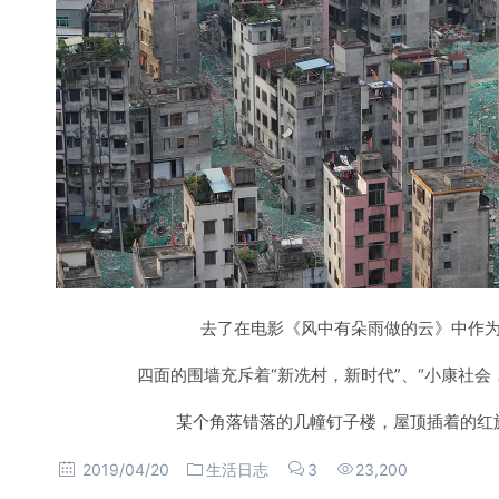
去了在电影《风中有朵雨做的云》中作
四面的围墙充斥着“新冼村，新时代”、“小康社会
某个角落错落的几幢钉子楼，屋顶插着的红
2019/04/20
生活日志
3
23,200