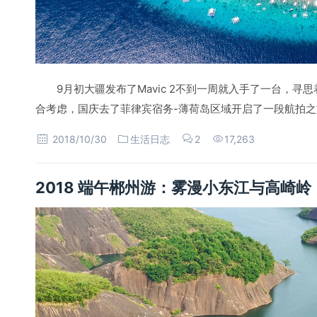
9月初大疆发布了Mavic 2不到一周就入手了一台，
合考虑，国庆去了菲律宾宿务-薄荷岛区域开启了一段航拍之
2018/10/30
生活日志
2
17,263
2018 端午郴州游：雾漫小东江与高崎岭