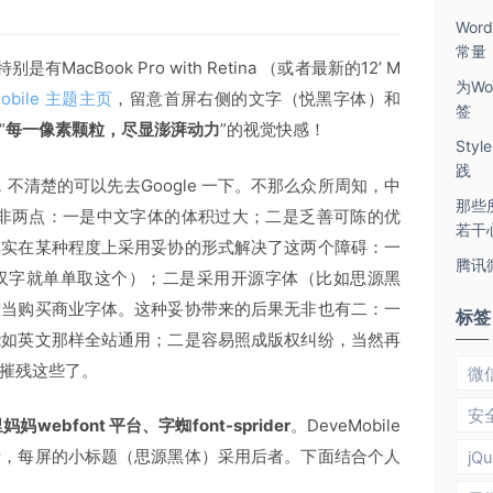
Wo
常量
acBook Pro with Retina （或者最新的12’ M
为Wo
Mobile 主题主页
，留意首屏右侧的文字（悦黑字体）和
签
“
每一像素颗粒，尽显澎湃动力
”的视觉快感！
Sty
践
，不清楚的可以先去Google 一下。不那么众所周知，中
那些
碍无非两点：一是中文字体的体积过大；二是乏善可陈的优
若干
其实在某种程度上采用妥协的形式解决了这两个障碍：一
腾讯
汉字就单单取这个）；二是采用开源字体（比如思源黑
适当购买商业字体。这种妥协带来的后果无非也有二：一
标签
能如英文那样全站通用；二是容易照成版权纠纷，当然再
摧残这些了。
微
安
妈妈webfont 平台、字蜘font-sprider
。DeveMobile
者，每屏的小标题（思源黑体）采用后者。下面结合个人
jQu