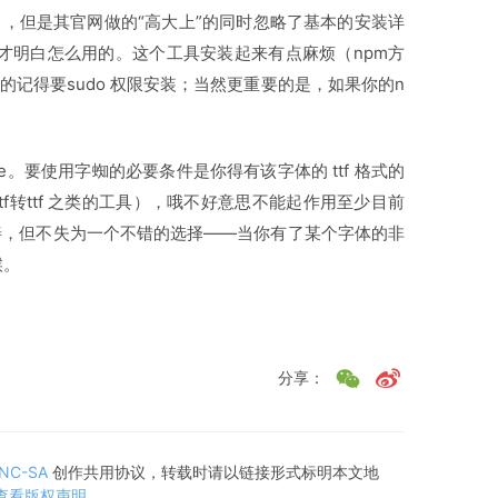
，但是其官网做的“高大上”的同时忽略了基本的安装详
me 才明白怎么用的。这个工具安装起来有点麻烦（npm方
Mac的记得要sudo 权限安装；当然更重要的是，如果你的n
dMe。要使用字蜘的必要条件是你得有该字体的 ttf 格式的
f转ttf 之类的工具），哦不好意思不能起作用至少目前
善，但不失为一个不错的选择——当你有了某个字体的非
候。
分享：
-NC-SA
创作共用协议，转载时请以链接形式标明本文地
查看版权声明