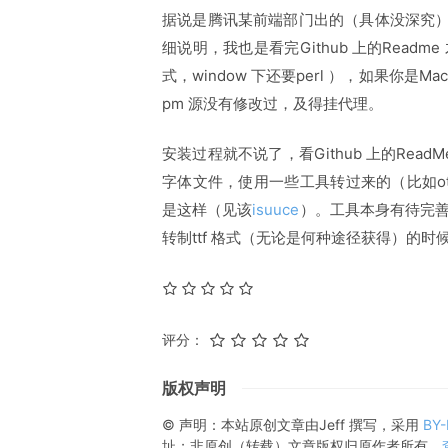
据说是腾讯某前端部门出的（具体没深究）
细说明，我也是看完Github 上的Read
式，window 下还要perl ），如果你是
pm 源没有修改过，及得挂代理。
安装过程就不说了，看Github 上的Rea
字体文件，使用一些工具转过来的（比如ot
是这样（见该
isuuce
）。工具本身有待完
转制ttf 格式（无论是何种途径获得）的时
评分：
版权声明
© 声明：本站原创文章由
Jeff
撰写，采用
BY
址；非原创（转载）文章版权归原作者所有。