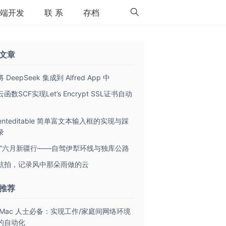
端开发
联 系
存档
文章
 DeepSeek 集成到 Alfred App 中
函数SCF实现Let’s Encrypt SSL证书自动
tenteditable 简单富文本输入框的实现与踩
录
致”六月新疆行——自驾伊犁环线与独库公路
航拍，记录风中那朵雨做的云
推荐
 Mac 人士必备：实现工作/家庭间网络环境
的自动化