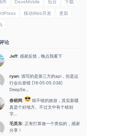
插件
DeveMobile
后台
下载
rdPress
移动Web开发
更新
码
评论
Jeff
:
感谢反馈，晚点我看下
ryan
:
填写的是第三方的api，但是运
行会出差错 [16:05:05.038]
DeepSe...
春晓网
:
很不错的旅游，其实新疆
真是个好地方。不过文中有个错别
字...
毛英东
:
正有打算做一个类似的，感谢
分享！