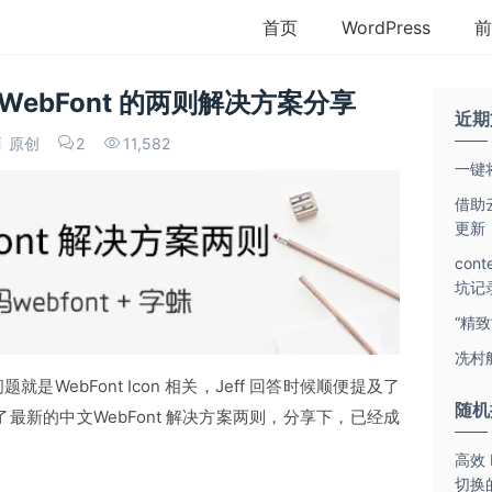
首页
WordPress
前
文WebFont 的两则解决方案分享
近期
原创
2
11,582
一键将
借助云
更新
con
坑记
“精
冼村
WebFont Icon 相关，Jeff 回答时候顺便提及了
随机
了最新的中文WebFont 解决方案两则，分享下，已经成
高效
切换