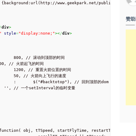
赞助
/
div
>
"
style
=
"display:none;"
><
/
div
>