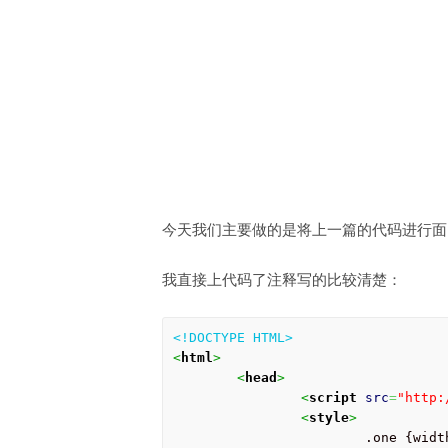
今天我们主要做的是将上一篇的代码进行面
我直接上代码了注释写的比较清楚：
<!DOCTYPE HTML>
<
html
>
<
head
>
<
script
src
=
"http:
<
style
>
			.one {width:100%;height:3000px;}
