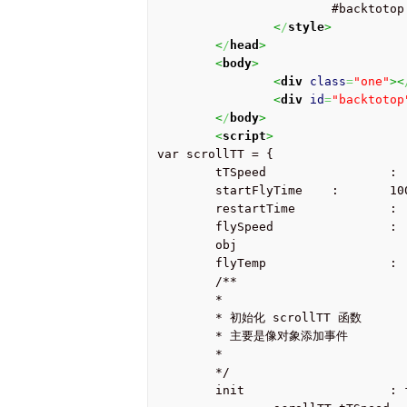
			#backtotop {background:url(http://www.geekpark.net/public/img/icons/rocket_up.png) 0px 0px no-repeat;position:fixed;bottom:0px;right:10px;width:149px;height:260px;cursor: pointer;}

<
/
style
>
<
/
head
>
<
body
>
<
div
class
=
"one"
><
<
div
id
=
"backtotop
<
/
body
>
<
script
>
var scrollTT = {

	tTSpeed			:	800, // 滚动到顶部的时间

	startFlyTime	:	1000, // 火箭起飞的时间

	restartTime		:	1200, // 重置火箭位置的时间

	flySpeed		:	50, // 火箭向上飞行的速度

	obj				:	$("#backtotop"), // 回到顶部的dom

	flyTemp			:   '', // 一个setInterval的临时变量

	/**

	* 

	* 初始化 scrollTT 函数

	* 主要是像对象添加事件

	*

	*/

	init			: function( obj, tTSpeed, startFlyTime, restartTime, flySpeed ) {
