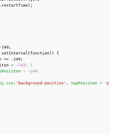
iiton 
< -
743
)
{
	topPosiiton 
=
 -
149
obj.css
(
'background-position'
, topPosiiton + 
'px 0px'
)
;