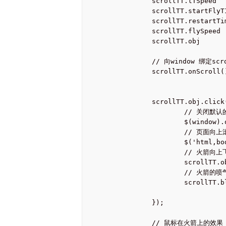
		scrollTT.tTSpeed		= scrollTT.tTSpeed || tTSpeed;

		scrollTT.startFlyTIme	= scrollTT.startFlyTIme || startFlyTime;

		scrollTT.restartTime	= scrollTT.restartTime || restartTime;

		scrollTT.flySpeed		= scrollTT.flySpeed || flySpeed;

		scrollTT.obj			= scrollTT.obj || obj;

		// 向window 绑定scroll 事件

		scrollTT.onScroll();

		scrollTT.obj.click(function(){

			// 关闭默认的scroll事件

			$(window).off("scroll");

			// 页面向上滚动

			$('html,body').animate({scrollTop: '0px'}, this.tTSpeed);

			// 火箭向上飞行

			scrollTT.objFly();

			// 火箭的喷气效果

			scrollTT.blow();

		});

		// 鼠标在火箭上的效果
