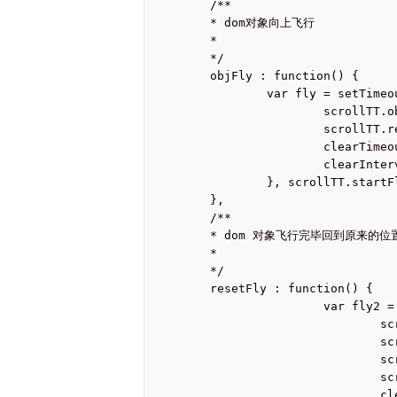
	/**

	* dom对象向上飞行

	*

	*/

	objFly : function() {

		var fly = setTimeout(function(){

			scrollTT.obj.animate({top: '-500px'} ,'normal', 'swing');

			scrollTT.resetFly();

			clearTimeout(fly);

			clearInterval(scrollTT.flyTemp);

		}, scrollTT.startFlyTime);

	},

	/**

	* dom 对象飞行完毕回到原来的位置

	*

	*/

	resetFly : function() {

			var fly2 = setTimeout(function() {

				scrollTT.obj.hide();

				scrollTT.obj.css("top", 'auto');

				scrollTT.obj.css("background-position", '0px 0px');

				scrollTT.onScroll();

				clearTimeout(fly2);
