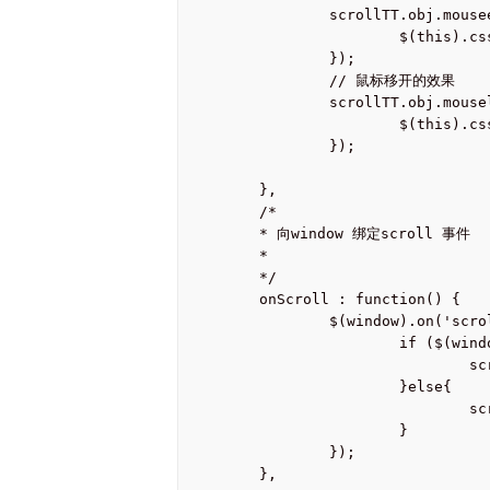
		scrollTT.obj.mouseenter(function() {

			$(this).css('background-position', '-149px 0px');

		});

		// 鼠标移开的效果

		scrollTT.obj.mouseleave(function() {

			$(this).css('background-position', '0px 0px');

		});

	},	

	/*

	* 向window 绑定scroll 事件

	*

	*/

	onScroll : function() {

		$(window).on('scroll', function() {

			if ($(window).scrollTop()>500){

				scrollTT.obj.fadeIn(500);

			}else{

				scrollTT.obj.fadeOut(1500);

			}

		});

	},
