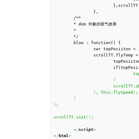
			},scrollTT.restartTime);

		},

	/**

	* dom 对象的喷气效果

	*

	*/

	blow : function() {

		var topPosiiton = -149;

		scrollTT.flyTemp = setInterval(function() {

			topPosiiton += -149;

			if(topPos
			
}
			scrollTT.
}
, this.flySpeed
)
;
}
}
;
scrollTT.init
(
)
;
	<
/
script
>
<
/
html
>