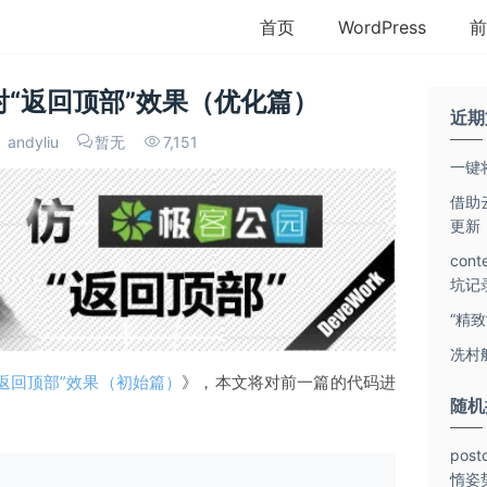
首页
WordPress
前
发射“返回顶部”效果（优化篇）
近期
andyliu
暂无
7,151
一键将
借助云
更新
con
坑记
“精
冼村
“返回顶部”效果（初始篇）
》，本文将对前一篇的代码进
随机
pos
惰姿