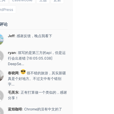
工具
EaseMobile
主题
更新
rdPress
评论
Jeff
:
感谢反馈，晚点我看下
ryan
:
填写的是第三方的api，但是运
行会出差错 [16:05:05.038]
DeepSe...
春晓网
:
很不错的旅游，其实新疆
真是个好地方。不过文中有个错别
字...
毛英东
:
正有打算做一个类似的，感谢
分享！
蓝焰咖啡
:
Chrome的没有中文的了