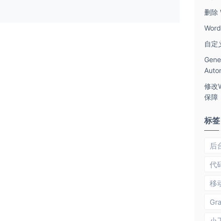
删除 
Wor
自定义
Gen
Aut
修改W
保障
标签
后
代
移
Gra