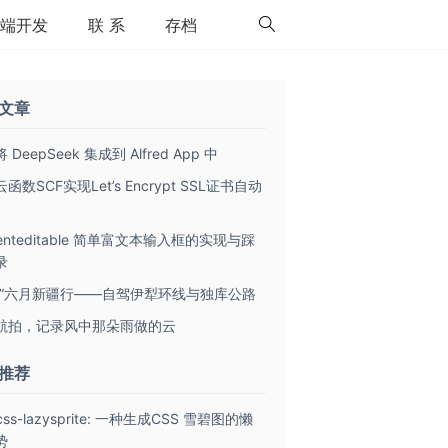
端开发
联 系
存档
文章
 DeepSeek 集成到 Alfred App 中
函数SCF实现Let’s Encrypt SSL证书自动
tenteditable 简单富文本输入框的实现与踩
录
致”六月新疆行——自驾伊犁环线与独库公路
航拍，记录风中那朵雨做的云
推荐
tcss-lazysprite: 一种生成CSS 雪碧图的懒
势