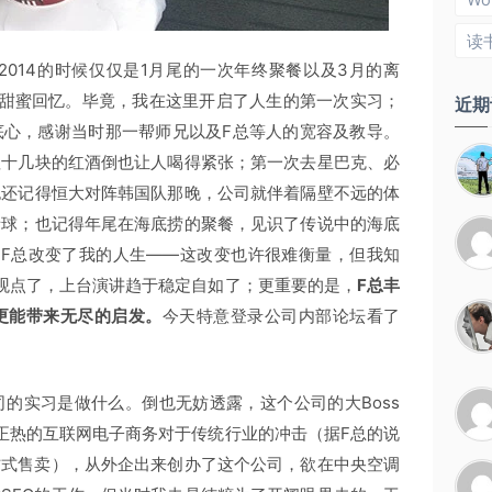
Wo
读
，2014的时候仅仅是1月尾的一次年终聚餐以及3月的离
的甜蜜回忆。毕竟，我在这里开启了人生的第一次实习；
近期
底心，感谢当时那一帮师兄以及F总等人的宽容及教导。
值十几块的红酒倒也让人喝得紧张；第一次去星巴克、必
也还记得恒大对阵韩国队那晚，公司就伴着隔壁不远的体
赌球；也记得年尾在海底捞的聚餐，见识了传说中的海底
，F总改变了我的人生——这改变也许很难衡量，但我知
观点了，上台演讲趋于稳定自如了；更重要的是，
F总丰
更能带来无尽的启发。
今天特意登录公司内部论坛看了
的实习是做什么。倒也无妨透露，这个公司的大Boss
正热的互联网电子商务对于传统行业的冲击（据F总的说
方式售卖），从外企出来创办了这个公司，欲在中央空调