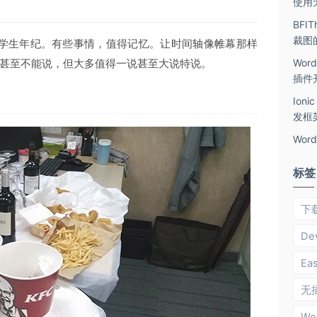
使用
BFI
裁图
三的学生年纪。有些事情，值得记忆。让时间轴像帷幕那样
Word
甚至不能说，但大多值得一说甚至大说特说。
插件
Ion
发框
Wor
标签
下
De
Ea
无