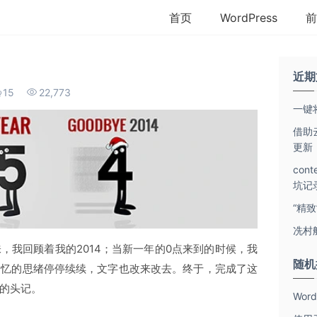
首页
WordPress
前
近期
15
22,773
一键将
借助云
更新
con
坑记
“精
冼村
，我回顾着我的2014；当新一年的0点来到的时候，我
随机
回忆的思绪停停续续，文字也改来改去。终于，完成了这
的头记。
Wo