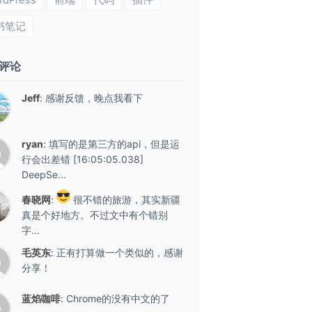
rdPress
前端
代码
插件
书笔记
评论
Jeff
:
感谢反馈，晚点我看下
ryan
:
填写的是第三方的api，但是运
行会出差错 [16:05:05.038]
DeepSe...
春晓网
:
很不错的旅游，其实新疆
真是个好地方。不过文中有个错别
字...
毛英东
:
正有打算做一个类似的，感谢
分享！
蓝焰咖啡
:
Chrome的没有中文的了