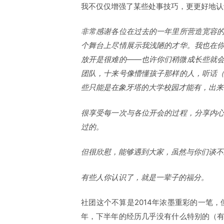
我不仅仅增强了某些处事技巧，更更好地认
非常感谢各位在过去的一年里所营造宽容
个舞台上尽情展示我浅陋的才华。我也在
放开是很难的——也许你们稍微成长些就
团队，十来号像懵懂孩子那样的人，听话
些只能是在象牙塔的大学校园才能有，出来
很享受每一次与各位开会的过程，分享内
过的。
但很欣慰，能够遇到大家，虽然与你们谈不
有些人你认识了，就是一辈子的福分。
社团这个不算是2014年浓墨重彩的一笔，
年，下半年的经历几乎没有什么特别的（