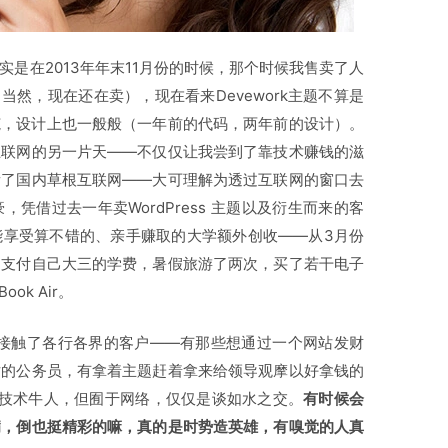
是在2013年年末11月份的时候，那个时候我售卖了人
rk（当然，现在还在卖），现在看来Devework主题不算是
范，设计上也一般般（一年前的代码，两年前的设计）。
互联网的另一片天——不仅仅让我尝到了靠技术赚钱的滋
看了国内草根互联网——大可理解为透过互联网的窗口去
凭借过去一年卖WordPress 主题以及衍生而来的客
能享受算不错的、亲手赚取的大学额外创收——从3月份
己支付自己大三的学费，暑假旅游了两次，买了若干电子
k Air。
互联网接触了各行各界的客户——有那些想通过一个网站发财
站的公务员，有拿着主题赶着拿来给领导观摩以好拿钱的
些技术牛人，但囿于网络，仅仅是谈如水之交。
有时候会
病，倒也挺精彩的嘛，真的是时势造英雄，有嗅觉的人真