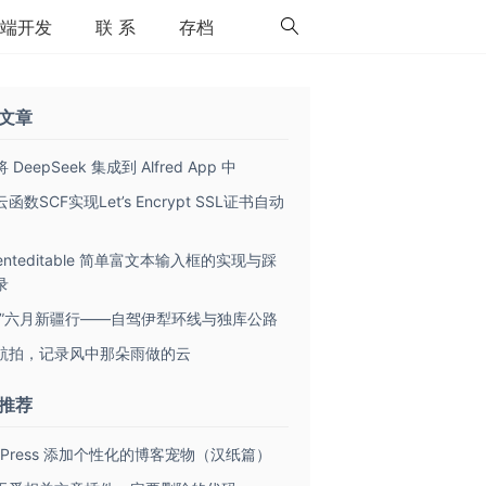
端开发
联 系
存档
文章
 DeepSeek 集成到 Alfred App 中
函数SCF实现Let’s Encrypt SSL证书自动
tenteditable 简单富文本输入框的实现与踩
录
致”六月新疆行——自驾伊犁环线与独库公路
航拍，记录风中那朵雨做的云
推荐
rdPress 添加个性化的博客宠物（汉纸篇）