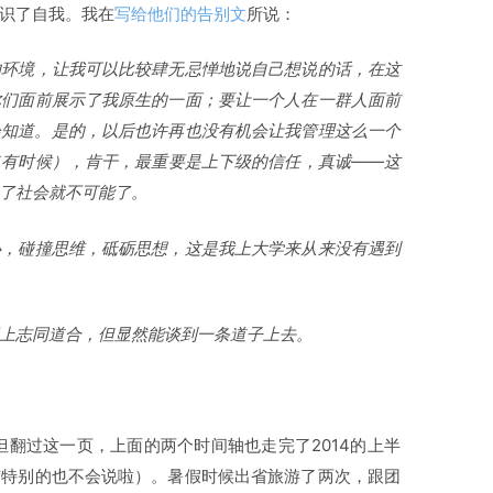
识了自我。我在
写给他们的告别文
所说：
的环境，让我可以比较肆无忌惮地说自己想说的话，在这
你们面前展示了我原生的一面；要让一个人在一群人面前
会知道。是的，以后也许再也没有机会让我管理这么一个
（有时候），肯干，最重要是上下级的信任，真诚——这
了社会就不可能了。
心，碰撞思维，砥砺思想，这是我上大学来从来没有遇到
上志同道合，但显然能谈到一条道子上去。
但翻过这一页，上面的两个时间轴也走完了2014的上半
有特别的也不会说啦）。暑假时候出省旅游了两次，跟团