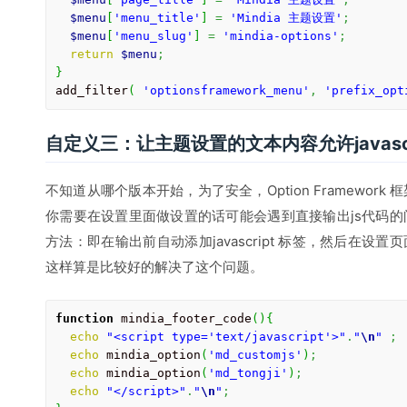
$menu
[
'menu_title'
]
=
'Mindia 主题设置'
;
$menu
[
'menu_slug'
]
=
'mindia-options'
;
return
$menu
;
}
add_filter
(
'optionsframework_menu'
,
'prefix_opt
自定义三：让主题设置的文本内容允许javascr
不知道从哪个版本开始，为了安全，Option Framewor
你需要在设置里面做设置的话可能会遇到直接输出js代码的问
方法：即在输出前自动添加javascript 标签，然后在设置页面
这样算是比较好的解决了这个问题。
function
 mindia_footer_code
(
)
{
echo
"<script type='text/javascript'>"
.
"
\n
"
;
echo
 mindia_option
(
'md_customjs'
)
;
echo
 mindia_option
(
'md_tongji'
)
;
echo
"</script>"
.
"
\n
"
;