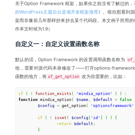
关于Option Framework 框架，如果你之前没有了解
的WordPress主题后台选项开发框架推荐
》。很欣慰看到国
架而非像前几年那样抄来抄去某个代码段。本文例子所用的Optio
作本文时候为1.9）
自定义一：自定义设置函数名称
默认的话，Option Framework 的设置调用函数名称为
of_
他，需要对源代码本身修改了——打开options-framewo
函数的地方，将
改为你需要的，比如：
of_get_option
if
(
!
function_exists
(
'mindia_option'
)
)
:
function
 mindia_option
(
$name
,
$default
=
false
$config
=
 get_option
(
'optionsframework'
if
(
!
isset
(
$config
[
'id'
]
)
)
{
return
$default
;
}