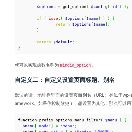
$options
=
 get_option
(
$config
[
'id'
]
)
;
if
(
isset
(
$options
[
$name
]
)
)
{
return
$options
[
$name
]
;
}
return
$default
;
}
就可以实现函数名称为
。
mindia_option
自定义二：自定义设置页面标题、别名
默认的话，地址栏里面的设置页面别名（URL）类似于wp-admin/th
amework。如果你控制欲犯了，想设置为其他，那么可以
function
 prefix_options_menu_filter
(
$menu
)
{
$menu
[
'mode'
]
=
'menu'
;
$menu
[
'page_title'
]
=
'Mindia 主题设置'
;