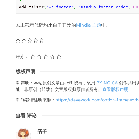
}
add_filter
(
"wp_footer"
,
"mindia_footer_code"
,
100
以上演示代码均来自于开发的
Mindia 主题
中。
评分：
版权声明
© 声明：本站原创文章由
Jeff
撰写，采用
BY-NC-SA
创作共用
址；非原创（转载）文章版权归原作者所有。
查看版权声明
© 转载请注明来源：
https://devework.com/option-framework
查看 评论
痞子