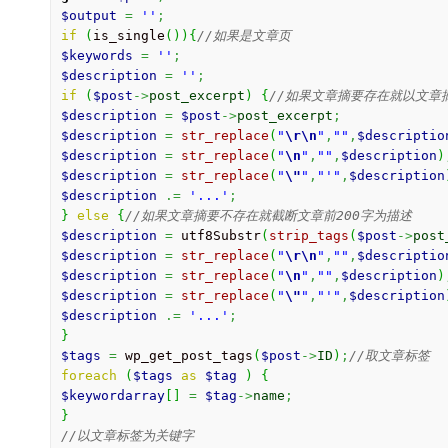
$output
=
''
;
if
(
is_single
(
)
)
{
//如果是文章页
$keywords
=
''
;
$description
=
''
;
if
(
$post
->
post_excerpt
)
{
//如果文章摘要存在就以文章
$description
=
$post
->
post_excerpt
;
$description
=
str_replace
(
"
\r
\n
"
,
""
,
$descriptio
$description
=
str_replace
(
"
\n
"
,
""
,
$description
)
$description
=
str_replace
(
"
\"
"
,
"'"
,
$description
$description
.=
'...'
;
}
else
{
//如果文章摘要不存在就截断文章前200字为描述
$description
=
 utf8Substr
(
strip_tags
(
$post
->
post
$description
=
str_replace
(
"
\r
\n
"
,
""
,
$descriptio
$description
=
str_replace
(
"
\n
"
,
""
,
$description
)
$description
=
str_replace
(
"
\"
"
,
"'"
,
$description
$description
.=
'...'
;
}
$tags
=
 wp_get_post_tags
(
$post
->
ID
)
;
//取文章标签
foreach
(
$tags
as
$tag
)
{
$keywordarray
[
]
=
$tag
->
name
;
}
//以文章标签为关键字