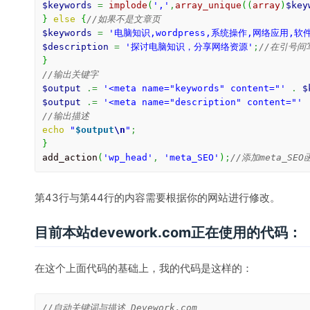
$keywords
=
implode
(
','
,
array_unique
(
(
array
)
$key
}
else
{
//如果不是文章页
$keywords
=
'电脑知识,wordpress,系统操作,网络应用,软件硬件
$description
=
'探讨电脑知识，分享网络资源'
;
//在引号间
}
//输出关键字
$output
.=
'<meta name="keywords" content="'
.
$
$output
.=
'<meta name="description" content="'
//输出描述
echo
"
$output
\n
"
;
}
add_action
(
'wp_head'
,
'meta_SEO'
)
;
//添加meta_S
第43行与第44行的内容需要根据你的网站进行修改。
目前本站devework.com正在使用的代码：
在这个上面代码的基础上，我的代码是这样的：
//自动关键词与描述 Devework.com