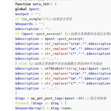
function
 meta_SEO
(
)
{
global
$post
;
$output
=
''
;
if
(
is_single
(
)
)
{
//如果是文章页
$keywords
=
''
;
$description
=
''
;
if
(
$post
->
post_excerpt
)
{
//如果文章摘要存在就以文章
$description
=
$post
->
post_excerpt
;
$description
=
str_replace
(
"
\r
\n
"
,
""
,
$descriptio
$description
=
str_replace
(
"
\n
"
,
""
,
$description
)
$description
=
str_replace
(
"
\"
"
,
"'"
,
$description
$description
.=
'...'
;
}
else
{
//如果文章摘要不存在就截断文章前200字为描述
$description
=
 utf8Substr
(
strip_tags
(
$post
->
post
$description
=
str_replace
(
"
\r
\n
"
,
""
,
$descriptio
$description
=
str_replace
(
"
\n
"
,
""
,
$description
)
$description
=
str_replace
(
"
\"
"
,
"'"
,
$description
$description
.=
'...'
;
}
$tags
=
 wp_get_post_tags
(
$post
->
ID
)
;
//取文章标签
foreach
(
$tags
as
$tag
)
{
$keywordarray
[
]
=
$tag
->
name
;