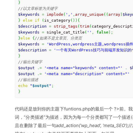
}
//以文章标签为关键字
$keywords
=
implode
(
','
,
array_unique
(
(
array
)
$key
}
else
if
(
is_category
(
)
)
{
$description
=
strip_tags
(
trim
(
category_descript
$keywords
=
 single_cat_title
(
''
,
false
)
;
}
else
{
//如果不是文章页、分类页
$keywords
=
'WordPress,wordpress主题,wordpress
$description
=
'一个有关WordPress技巧与前端开发知识的
}
//输出关键字
$output
.=
'<meta name="keywords" content="'
.
$
$output
.=
'<meta name="description" content="'
//输出描述
echo
"
$output
"
;
}
代码还是放到你的主题下funtions.php的最后一个 ?>
词，“分类描述”为描述，因为为每一个分类都写了一个描述(
且在删除了最后一句
add_action('wp_head', 'meta_S