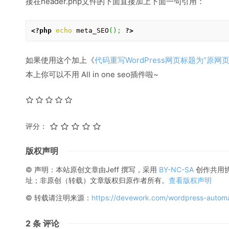
接在header.php文件的下面直接加上下面一句引用：
<?php
echo
 meta_SEO
(
)
;
?>
如果使用这个加上《
代码重写WordPress网页标题为“原网
本上你可以不用 All in one seo插件啦~
评分：
版权声明
© 声明：本站原创文章由
Jeff
撰写，采用
BY-NC-SA
创作共用
址；非原创（转载）文章版权归原作者所有。
查看版权声明
© 转载请注明来源：
https://devework.com/wordpress-automa
2
条 评论