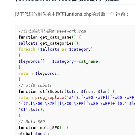
以下代码放到你的主题下funtions.php的最后一个 ?>前：
//自动关键词与描述 Devework.com
function
 get_cats_name
(
)
{
$allcats
=
get_categories
(
)
;
foreach
(
$allcats
as
$category
)
{
$keywords
[
]
=
$category
->
cat_name
;
}
return
$keywords
;
}
// utf8 substr
function
 utf8Substr
(
$str
,
$from
,
$len
)
{
return
preg_replace
(
'#^(?:[\x00-\x7F]|[\xC0-\xFF
'((?:[\x00-\x7F]|[\xC0-\xFF][\x80-\xBF]+){0,'
.
$l
'$1'
,
$str
)
;
}
// Meta SEO
function
 meta_SEO
(
)
{
global
$post
;