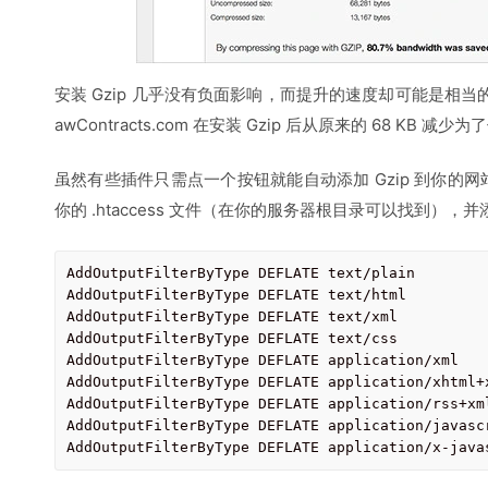
安装 Gzip 几乎没有负面影响，而提升的速度却可能是相当的
awContracts.com 在安装 Gzip 后从原来的 68 KB 减少为
虽然有些插件只需点一个按钮就能自动添加 Gzip 到你的
你的 .htaccess 文件（在你的服务器根目录可以找到），
AddOutputFilterByType DEFLATE text/plain

AddOutputFilterByType DEFLATE text/html

AddOutputFilterByType DEFLATE text/xml

AddOutputFilterByType DEFLATE text/css

AddOutputFilterByType DEFLATE application/xml

AddOutputFilterByType DEFLATE application/xhtml+x
AddOutputFilterByType DEFLATE application/rss+xml
AddOutputFilterByType DEFLATE application/javascr
AddOutputFilterByType DEFLATE application/x-java