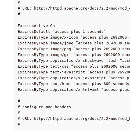
#

# URL: http://httpd.apache.org/docs/2.2/mod/mod_e
#

ExpiresActive On

ExpiresDefault “access plus 1 seconds”

ExpiresByType image/x-icon “access plus 2692000 s
ExpiresByType image/jpeg “access plus 2692000 sec
ExpiresByType image/png “access plus 2692000 seco
ExpiresByType image/gif “access plus 2692000 seco
ExpiresByType application/x-shockwave-flash “acce
ExpiresByType text/css “access plus 2692000 secon
ExpiresByType text/javascript “access plus 269200
ExpiresByType application/x-javascript “access pl
ExpiresByType text/html “access plus 600 seconds”
ExpiresByType application/xhtml+xml “access plus 
#

# configure mod_headers

#

# URL: http://httpd.apache.org/docs/2.2/mod/mod_h
#
