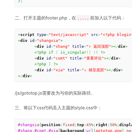
}
;
二、打开主题的footer.php，在
前加入以下代码：
.....
<
script
type
=
"text/javascript"
src
=
"<?php blogin
<
div
id
=
"shangxia"
>
<
div
id
=
"shang"
title
=
"↑ 返回顶部"
><
/
div
>
<?php if 
(
 is_singular
(
)
)
{
 ?>
<
div
id
=
"comt"
title
=
"查看评论"
><
/
div
>
<?php 
}
 ?>
<
div
id
=
"xia"
title
=
"↓ 移至底部"
><
/
div
>
<
/
div
>
/js/gototop.js需要改为与你的实际路径。
三、将以下css代码丢入主题的style.css中：
#shangxia
{
position
:
fixed
;
top
:
45%
;
right
:
50%
;
displ
#shang
,
#comt
,
#xia
{
background
:
url
(
gototop.png
)
no