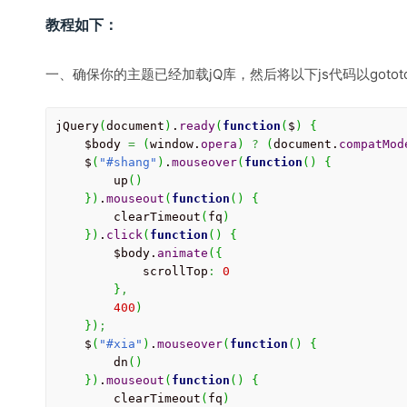
教程如下：
一、确保你的主题已经加载jQ库，然后将以下js代码以gotot
jQuery
(
document
)
.
ready
(
function
(
$
)
{
    $body 
=
(
window.
opera
)
?
(
document.
compatMod
    $
(
"#shang"
)
.
mouseover
(
function
(
)
{
        up
(
)
}
)
.
mouseout
(
function
(
)
{
        clearTimeout
(
fq
)
}
)
.
click
(
function
(
)
{
        $body.
animate
(
{
            scrollTop
:
0
}
,
400
)
}
)
;
    $
(
"#xia"
)
.
mouseover
(
function
(
)
{
        dn
(
)
}
)
.
mouseout
(
function
(
)
{
        clearTimeout
(
fq
)