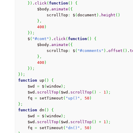
}
)
.
click
(
function
(
)
{
        $body.
animate
(
{
            scrollTop
:
 $
(
document
)
.
height
(
)
}
,
400
)
}
)
;
    $
(
"#comt"
)
.
click
(
function
(
)
{
        $body.
animate
(
{
            scrollTop
:
 $
(
"#comments"
)
.
offset
(
)
.
t
}
,
400
)
}
)
;
}
)
;
function
 up
(
)
{
    $wd 
=
 $
(
window
)
;
    $wd.
scrollTop
(
$wd.
scrollTop
(
)
-
1
)
;
    fq 
=
 setTimeout
(
"up()"
,
50
)
}
;
function
 dn
(
)
{
    $wd 
=
 $
(
window
)
;
    $wd.
scrollTop
(
$wd.
scrollTop
(
)
+
1
)
;
    fq 
=
 setTimeout
(
"dn()"
,
50
)