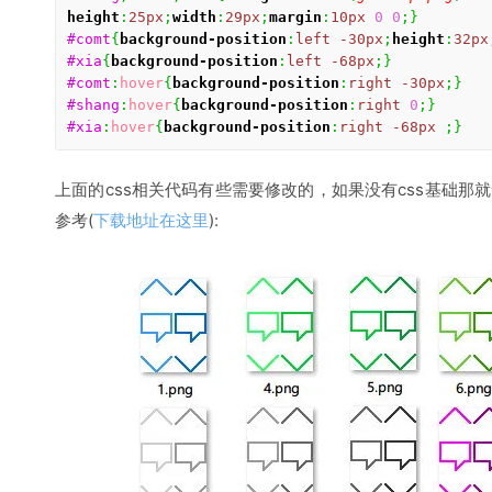
height
:
25px
;
width
:
29px
;
margin
:
10px
0
0
;
}
#comt
{
background-position
:
left
-30px
;
height
:
32px
#xia
{
background-position
:
left
-68px
;
}
#comt
:
hover
{
background-position
:
right
-30px
;
}
#shang
:
hover
{
background-position
:
right
0
;
}
#xia
:
hover
{
background-position
:
right
-68px
;
}
上面的css相关代码有些需要修改的，如果没有css基础那就帮不
参考(
下载地址在这里
):