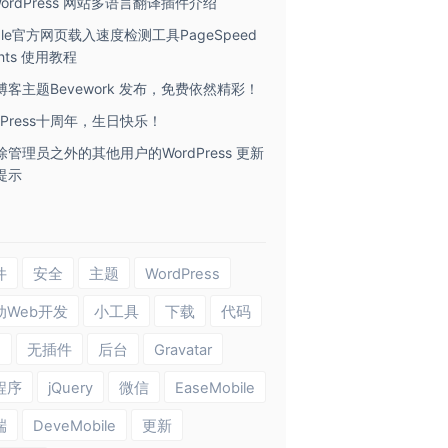
ordPress 网站多语言翻译插件介绍
gle官方网页载入速度检测工具PageSpeed
ights 使用教程
博客主题Bevework 发布，免费依然精彩！
dPress十周年，生日快乐！
除管理员之外的其他用户的WordPress 更新
提示
件
安全
主题
WordPress
动Web开发
小工具
下载
代码
s
无插件
后台
Gravatar
程序
jQuery
微信
EaseMobile
端
DeveMobile
更新