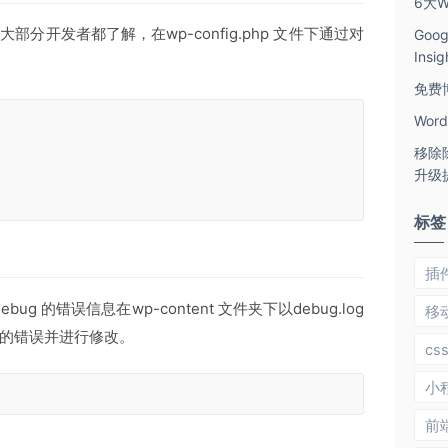
6大W
信大部分开发者都了解，在wp-config.php 文件下通过对
Goo
Ins
免费
Wor
移除
升级
标签
插
ug 的错误信息在wp-content 文件夹下以debug.log
移
的错误并进行修改。
cs
小
前