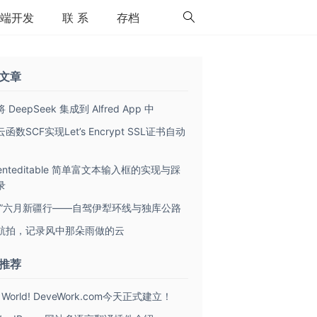
端开发
联 系
存档
文章
 DeepSeek 集成到 Alfred App 中
函数SCF实现Let’s Encrypt SSL证书自动
tenteditable 简单富文本输入框的实现与踩
录
致”六月新疆行——自驾伊犁环线与独库公路
航拍，记录风中那朵雨做的云
推荐
lo World! DeveWork.com今天正式建立！