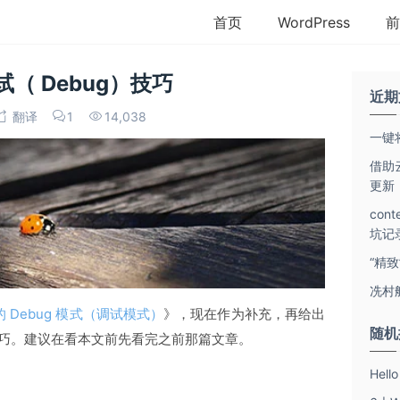
首页
WordPress
前
试（ Debug）技巧
近期
翻译
1
14,038
一键将
借助云
更新
con
坑记
“精
冼村
 中的 Debug 模式（调试模式）
》，现在作为补充，再给出
随机
ug）技巧。建议在看本文前先看完之前那篇文章。
Hel