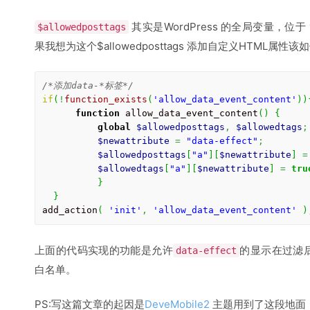
其实是WordPress 的全局变量，位于
$allowedposttags
果我想为这个$allowedposttags 添加自定义HTML属
/*添加data-*标签*/
if
(
!
function_exists
(
'allow_data_event_content'
)
)
function
 allow_data_event_content
(
)
{
global
$allowedposttags
,
$allowedtags
;
$newattribute
=
"data-effect"
;
$allowedposttags
[
"a"
]
[
$newattribute
]
=
$allowedtags
[
"a"
]
[
$newattribute
]
=
tru
}
}
add_action
(
'init'
,
'allow_data_event_content'
)
上面的代码实现的功能是允许
的显示在过滤后
data-effect
白名单。
PS:写这篇文章的起因是
DeveMobile2
主题用到了这段地面