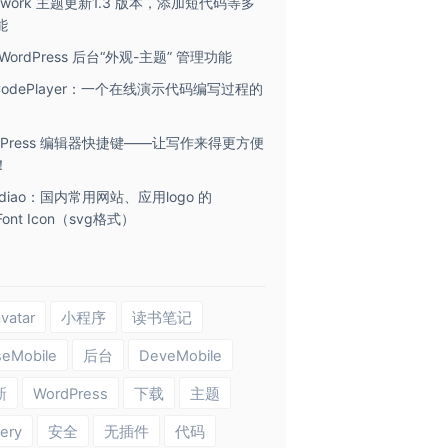
ework 主题更新1.3 版本，添加短代码等多
能
WordPress 后台“外观-主题” 管理功能
CodePlayer：一个在线演示代码编写过程的
rdPress 编辑器快捷键——让写作来得更方便
！
t diao：国内常用网站、应用logo 的
Font Icon（svg格式）
vatar
小程序
读书笔记
seMobile
后台
DeveMobile
新
WordPress
下载
主题
ery
安全
无插件
代码