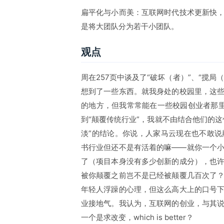
扁平化与小而美：互联网时代技术更新快
是将大团队分为若干小团队。
观点
周在257页中谈及了“破坏（者）”、“搅局
想到了一些东西。就我身处的校园里，这
的地方，但我常常能在一些校园创业者那里
到“颠覆传统行业”，我就不由结合他们的
淡”的结论。你说，人家马云现在也不敢
书行业但还不是有活着的嘛——就你一个
了（项目本身没有多少创新的成分），也
被你颠覆之前岂不是已经被颠覆几百次了
年轻人浮躁的心理，但这么高大上的口号
业接地气。我认为，互联网的创业，与其
一个是求改变，which is better？