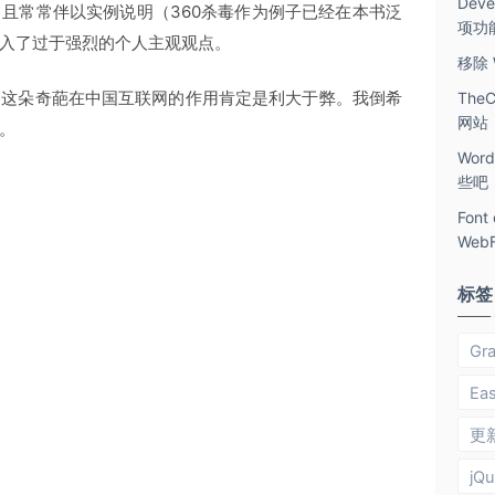
Dev
且常常伴以实例说明（360杀毒作为例子已经在本书泛
项功
入了过于强烈的个人主观观点。
移除 
为这朵奇葩在中国互联网的作用肯定是利大于弊。我倒希
The
网站
。
Wo
些吧
Fon
Web
标签
Gra
Ea
更
jQu