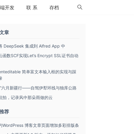
端开发
联 系
存档
文章
 DeepSeek 集成到 Alfred App 中
函数SCF实现Let’s Encrypt SSL证书自动
tenteditable 简单富文本输入框的实现与踩
录
致”六月新疆行——自驾伊犁环线与独库公路
航拍，记录风中那朵雨做的云
推荐
的WordPress 博客文章页面增加多彩排版条