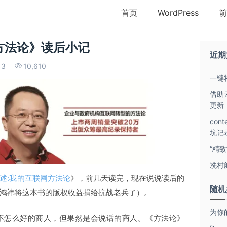
首页
WordPress
前
方法论》读后小记
近期
3
10,610
一键将
借助云
更新
con
坑记
“精
冼村
述:我的互联网方法论
》，前几天读完，现在说说读后的
随机
鸿祎将这本书的版权收益捐给抗战老兵了）。
为你
不怎么好的商人，但果然是会说话的商人。《方法论》