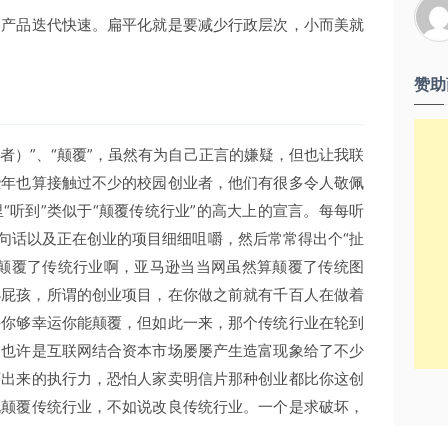
，产品迭代快速。扁平化就是要减少行政层次，小而美就
赞助
（者）”、“颠覆”，虽然有为自己正言的嫌疑，但也让我联
些年也算接触过不少的校园创业者，他们有很多令人敬佩
“听到”类似于“颠覆传统行业”的高大上的宣言。每每听
这句话以及正在创业的项目细细咀嚼，然后常常得出个“扯
说颠覆了传统行业啊，亚马逊当当网虽然算颠覆了传统图
小屁孩，所谓的创业项目，在你做之前就有千百人在做着
许你够幸运你能颠覆，但如此一来，那个传统行业在轮到
？也许是互联网结合资本市场屡屡产生造富现象给了不少
下出来的执行力，恐怕人家卖明信片那种创业都比你这创
说颠覆传统行业，不如说改良传统行业。一个是求破坏，