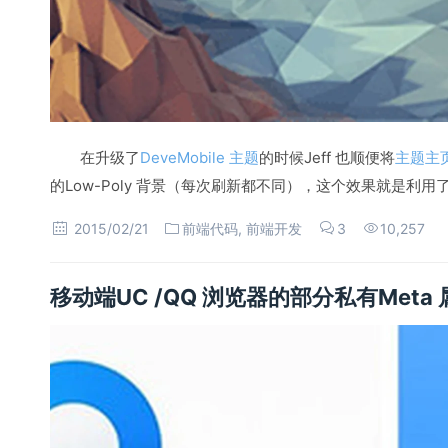
在升级了
DeveMobile 主题
的时候Jeff 也顺便将
主题主
的Low-Poly 背景（每次刷新都不同），这个效果就是利用了d3.js
2015/02/21
前端代码
,
前端开发
3
10,257
移动端UC /QQ 浏览器的部分私有Meta 